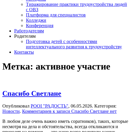
Тиражирование практики трудоустройства людей
с ОВЗ
Платформа для специалистов
Колледжи
Конференция
Работодателям
Родителям
Подготовка детей с особенностями
интеллектуального развития к трудоустройству
Контакты
Метка:
активное участие
Спасибо Светлане
Опубликовал
РООІ "РАДОСТЬ"
,
06.05.2026
. Категория:
Новости
.
Комментариев
к записи Спасибо Светлане
нет
В любом деле очень важно иметь соратников), таких, которые
несмотря на дела и обстоятельства, всегда откликаются и
приходят на помощь — это чаще всего родители наших