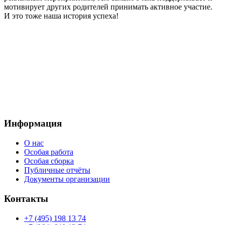
мотивирует других родителей принимать активное участие.
И это тоже наша история успеха!
Наш телефон:
+7 (964)640 13 74
Москва, проезд Добролюбова, 3с1
Электронный
адрес:
mooradosty@gmail.com
Информация
О нас
Особая работа
Особая сборка
Публичные отчёты
Документы организации
Контакты
+7 (495) 198 13 74