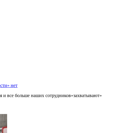
ости»
нет
я и все больше наших сотрудников»захватывают»