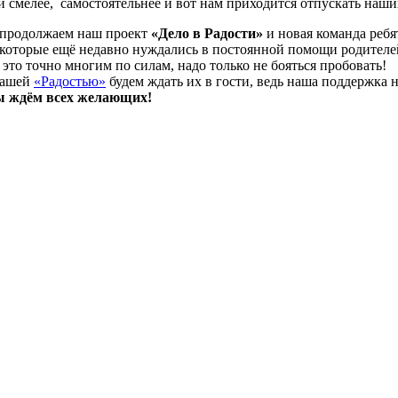
ли смелее, самостоятельнее и вот нам приходится отпускать на
продолжаем наш проект
«Дело в Радости»
и новая команда реб
та, которые ещё недавно нуждались в постоянной помощи родител
 это точно многим по силам, надо только не бояться пробовать!
 нашей
«Радостью»
будем ждать их в гости, ведь наша поддержка 
ы ждём всех желающих!
Наш телефон:
+7 (964)640 13 74
Москва, проезд Добролюбова, 3с1
ектронный адрес:
mooradosty@gmail.