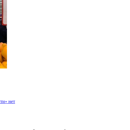
сти»
нет