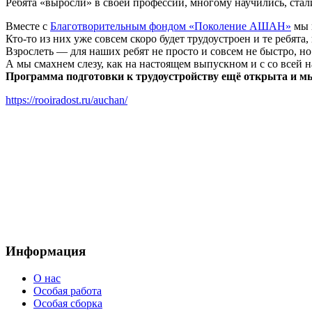
Ребята «выросли» в своей профессии, многому научились, ста
Вместе с
Благотворительным фондом «Поколение АШАН»
мы 
Кто-то из них уже совсем скоро будет трудоустроен и те ребя
Взрослеть — для наших ребят не просто и совсем не быстро, но
А мы смахнем слезу, как на настоящем выпускном и с со всей
Программа подготовки к трудоустройству ещё открыта и м
https://rooiradost.ru/auchan/
Эл
Информация
О нас
Особая работа
Особая сборка