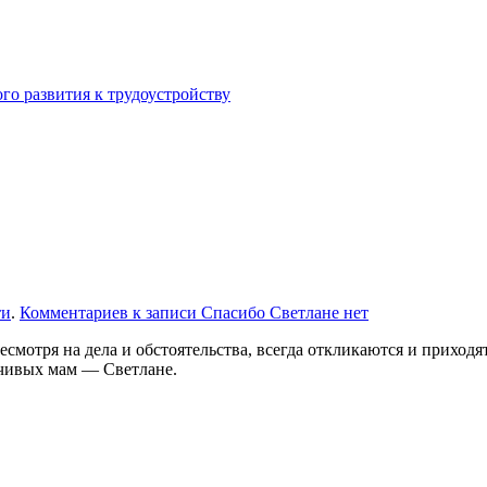
го развития к трудоустройству
ти
.
Комментариев
к записи Спасибо Светлане
нет
есмотря на дела и обстоятельства, всегда откликаются и приход
вчивых мам — Светлане.