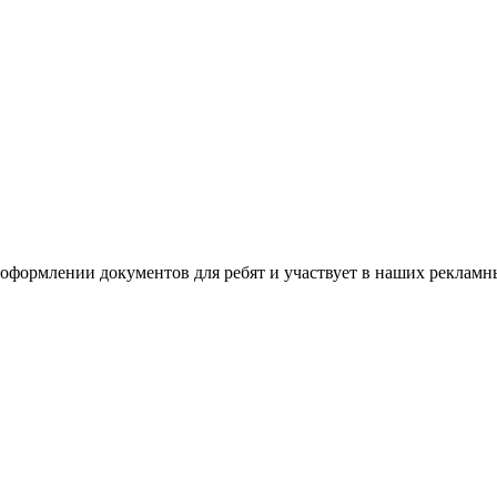
в оформлении документов для ребят и участвует в наших реклам
Наш телефон:
+7 (964)640 13 74
Москва, проезд Добролюбова, 3с1
ектронный адрес:
mooradosty@gmail.