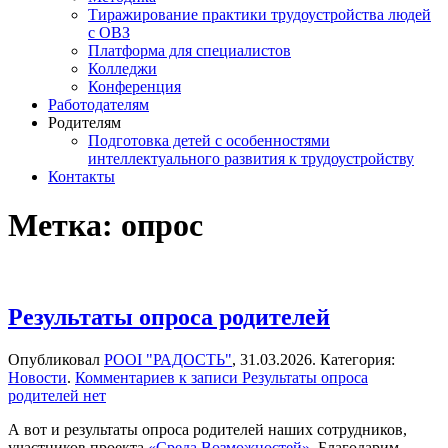
Тиражирование практики трудоустройства людей
с ОВЗ
Платформа для специалистов
Колледжи
Конференция
Работодателям
Родителям
Подготовка детей с особенностями
интеллектуального развития к трудоустройству
Контакты
Метка:
опрос
Результаты опроса родителей
Опубликовал
РООІ "РАДОСТЬ"
,
31.03.2026
. Категория:
Новости
.
Комментариев
к записи Результаты опроса
родителей
нет
А вот и результаты опроса родителей наших сотрудников,
участников проекта
«Среда Возможностей»
. Благодарим