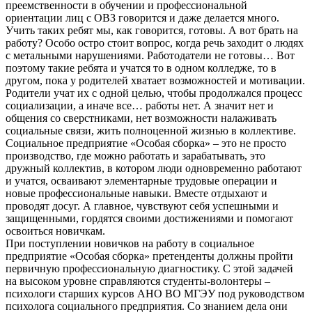
преемственности в обучении и профессиональной
ориентации лиц с ОВЗ говорится и даже делается много.
Учить таких ребят мы, как говорится, готовы. А вот брать на
работу? Особо остро стоит вопрос, когда речь заходит о людях
с метальными нарушениями. Работодатели не готовы… Вот
поэтому такие ребята и учатся то в одном колледже, то в
другом, пока у родителей хватает возможностей и мотивации.
Родители учат их с одной целью, чтобы продолжался процесс
социализации, а иначе все… работы нет. А значит нет и
общения со сверстниками, нет возможности налаживать
социальные связи, жить полноценной жизнью в коллективе.
Социальное предприятие «Особая сборка» – это не просто
производство, где можно работать и зарабатывать, это
дружный коллектив, в котором люди одновременно работают
и учатся, осваивают элементарные трудовые операции и
новые профессиональные навыки. Вместе отдыхают и
проводят досуг. А главное, чувствуют себя успешными и
защищенными, гордятся своими достижениями и помогают
освоиться новичкам.
При поступлении новичков на работу в социальное
предприятие «Особая сборка» претенденты должны пройти
первичную профессиональную диагностику. С этой задачей
на высоком уровне справляются студенты-волонтеры –
психологи старших курсов АНО ВО МГЭУ под руководством
психолога социального предприятия. Со знанием дела они