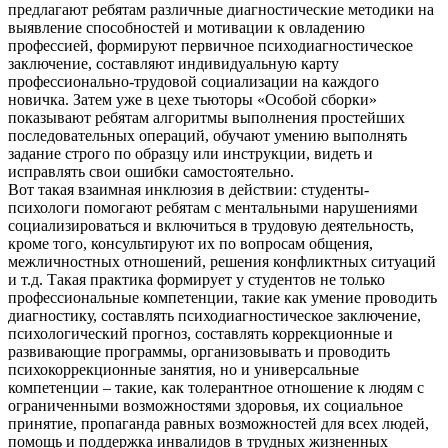
предлагают ребятам различные диагностические методики на
выявление способностей и мотивации к овладению
профессией, формируют первичное психодиагностическое
заключение, составляют индивидуальную карту
профессионально-трудовой социализации на каждого
новичка. Затем уже в цехе тьюторы «Особой сборки»
показывают ребятам алгоритмы выполнения простейших
последовательных операций, обучают умению выполнять
задание строго по образцу или инструкции, видеть и
исправлять свои ошибки самостоятельно.
Вот такая взаимная инклюзия в действии: студенты-
психологи помогают ребятам с ментальными нарушениями
социализироваться и включиться в трудовую деятельность,
кроме того, консультируют их по вопросам общения,
межличностных отношений, решения конфликтных ситуаций
и т.д. Такая практика формирует у студентов не только
профессиональные компетенции, такие как умение проводить
диагностику, составлять психодиагностическое заключение,
психологический прогноз, составлять коррекционные и
развивающие программы, организовывать и проводить
психокоррекционные занятия, но и универсальные
компетенции – такие, как толерантное отношение к людям с
ограниченными возможностями здоровья, их социальное
принятие, пропаганда равных возможностей для всех людей,
помощь и поддержка инвалидов в трудных жизненных