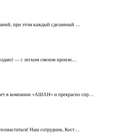
ытаний, при этом каждый сделанный …
опоздаю! — с легким смехом произн…
отает в компании «АШАН» и прекрасно спр…
 похвастаться! Наш сотрудник, Кост…