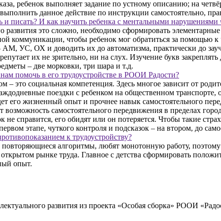
оказа, ребенок выполняет задание по устному описанию; на четв
выполнить данное действие по инструкции самостоятельно, пра
ть и писать? И как научить ребенка с ментальными нарушениям
ого развития это сложно, необходимо сформировать элементарны
ой коммуникации, чтобы ребенок мог обратиться за помощью к чл
– АМ, УС, ОХ и доводить их до автоматизма, практически до зау
ерепутает их не зрительно, ни на слух. Изучение букв закреплят
дметы – две морковки, три шара и т.д.
и нам помочь в его трудоустройстве в РООИ Радости?
 – это социальная компетенция. Здесь многое зависит от родит
 каждодневные поездки с ребенком на общественном транспорте, 
удет его жизненный опыт и прочнее навык самостоятельного пер
 возможность самостоятельного передвижения в пределах города
ок не справится, его обидят или он потеряется. Чтобы такие стр
ервом этапе, чуткого контроля и подсказок – на втором, до сам
противопоказанием к трудоустройству?
ые повторяющиеся алгоритмы, любят монотонную работу, поэтом
открытом рынке труда. Главное с детства сформировать положит
ный опыт.
ллектуального развития из проекта «Особая сборка» РООИ «Радо