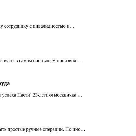
дому сотруднику с инвалидностью н…
частвуют в самом настоящем производ…
руда
 успеха Насти! 23-летняя москвичка …
нять простые ручные операции. Но ино…