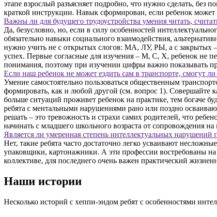
этапе взрослый разъясняет подробно, что нужно сделать, без п
краткой инструкции. Навык сформирован, если ребенок может 
Важны ли для будущего трудоустройства умения читать, счита
Да, безусловно, но, если в силу особенностей интеллектуальн
обязательно навыки социального взаимодействия, альтернативн
нужно учить не с открытых слогов: МА, ЛУ, РЫ, а с закрытых 
успех. Первые согласные для изучения – М, С, Х, ребенок не п
понимания, поэтому при изучении цифры важно показывать пре
Если наш ребенок не может ездить сам в транспорте, смогут л
Умение самостоятельно пользоваться общественным транспортом
формировать, как и любой другой (см. вопрос 1). Совершайте
больше ситуаций проживет ребенок на практике, тем богаче б
ребята с ментальными нарушениями рано или поздно осваивают
решать – это тревожность и страхи самих родителей, что ребен
начинать с младшего школьного возраста от сопровождения на п
Является ли умеренная степень интеллектуальных нарушений 
Нет, такие ребята часто достаточно легко усваивают несложн
упаковщики, картонажники. А эти профессии востребованы на 
коллективе, для последнего очень важен практический жизнен
Наши истории
Несколько историй с хеппи-эндом ребят с особенностями инте