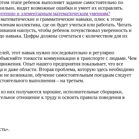
ёртом этапе ребенок выполняет задание самостоятельно по
вильно, видит возможные ошибки и умеет их исправлять.
и чтению и элементарным математическим умениям?
е математические и грамматические навыки, плюс к этому
енам коллектива, где он будет учиться или работать. Читать
чивания наизусть, чтобы ребенок почувствовал уверенность и
ь до навыка. Цифры должны сочетаться с количеством для их
елей, этот навык нужно последовательно и регулярно
объясняйте тонкости коммуникации в транспорте с людьми. Чем
едвижения. Опыт нашего предприятия показывает, что все
 и даже области. Вторая проблема, которую здесь необходимо
ахи не возникали, обучение самостоятельным поездкам следует
остоятельного выполнения – на третьем.
у из них получаются хорошие, исполнительные сборщики,
ельное отношение к труду и освоить правила поведения в
сть».