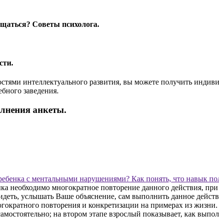
бщаться? Советы психолога.
сти.
ностями интеллектуального развития, вы можете получить инди
ебного заведения.
олнения анкеты.
ребенка с ментальными нарушениями? Как понять, что навык п
ка необходимо многократное повторение данного действия, при 
идеть, услышать Ваше объяснение, сам выполнить данное действи
многократного повторения и конкретизации на примерах из жизни
самостоятельно; на втором этапе взрослый показывает, как выпол