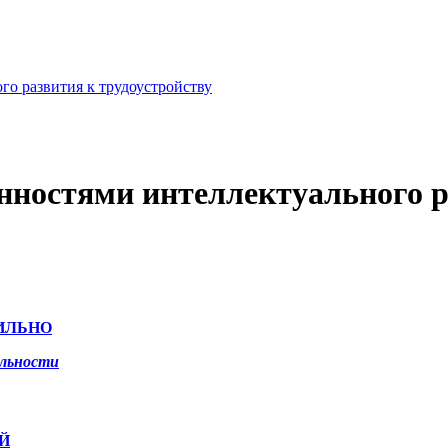
го развития к трудоустройству
енностями интеллектуального р
ИЛЬНО
альности
Й