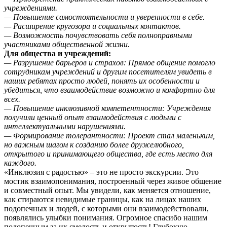
учреждениями.
— Повышение самостоятельности и уверенности в себе.
— Расширение кругозора и социальных контактов.
— Возможность почувствовать себя полноправными
участниками общественной жизни.
Для общества и учреждений:
— Разрушение барьеров и страхов: Прямое общение помогло
сотрудникам учреждений и другим посетителям увидеть в
наших ребятах просто людей, понять их особенности и
убедиться, что взаимодействие возможно и комфортно для
всех.
— Повышение инклюзивной компетентности: Учреждения
получили ценный опыт взаимодействия с людьми с
интеллектуальными нарушениями.
— Формирование толерантности: Проект стал маленьким,
но важным шагом к созданию более дружелюбного,
открытого и принимающего общества, где есть место для
каждого.
«Инклюзия с радостью» – это не просто экскурсии. Это
мостик взаимопонимания, построенный через живое общение
и совместный опыт. Мы увидели, как меняется отношение,
как стираются невидимые границы, как на лицах наших
подопечных и людей, с которыми они взаимодействовали,
появлялись улыбки понимания. Огромное спасибо нашим
подопечным за их смелость и открытость! Глубокую