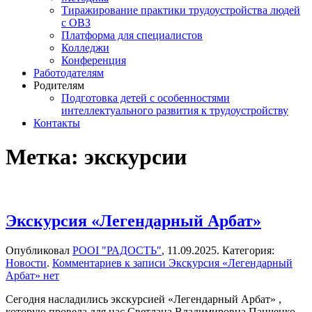
Тиражирование практики трудоустройства людей
с ОВЗ
Платформа для специалистов
Колледжи
Конференция
Работодателям
Родителям
Подготовка детей с особенностями
интеллектуального развития к трудоустройству
Контакты
Метка:
экскурсии
Экскурсия «Легендарный Арбат»
Опубликовал
РООІ "РАДОСТЬ"
,
11.09.2025
. Категория:
Новости
.
Комментариев
к записи Экскурсия «Легендарный
Арбат»
нет
Сегодня насладились экскурсией «Легендарный Арбат» ,
которую провела для нас Светлана Владимировна Панченко,