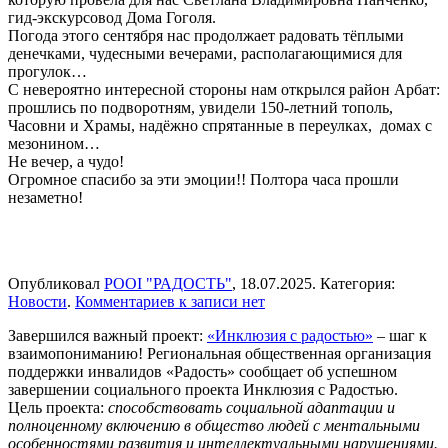
гид-экскурсовод Дома Гоголя.
Погода этого сентября нас продолжает радовать тёплыми
денечками, чудесными вечерами, располагающимися для
прогулок…
С невероятно интересной стороны нам открылся район Арбат:
прошлись по подворотням, увидели 150-летний тополь,
Часовни и Храмы, надёжно спрятанные в переулках, домах с
мезонином…
Не вечер, а чудо!
Огромное спасибо за эти эмоции!! Полтора часа прошли
незаметно!
Опубликовал
РООІ "РАДОСТЬ"
,
18.07.2025
. Категория:
Новости
.
Комментариев
к записи
нет
Завершился важный проект:
«Инклюзия с радостью»
– шаг к
взаимопониманию! Региональная общественная организация
поддержки инвалидов «Радость» сообщает об успешном
завершении социального проекта Инклюзия с Радостью.
Цель проекта:
способствовать социальной адаптации и
полноценному включению в общество людей с ментальными
особенностями развития и интеллектуальными нарушениями.