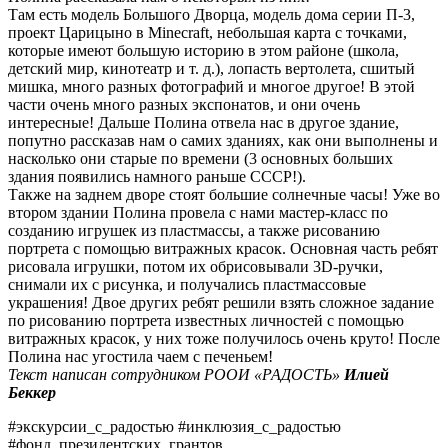
Там есть модель Большого Дворца, модель дома серии П-3,
проект Царицыно в Minecraft, небольшая карта с точками,
которые имеют большую историю в этом районе (школа,
детский мир, кинотеатр и т. д.), лопасть вертолета, сшитый
мишка, много разных фотографий и многое другое! В этой
части очень много разных экспонатов, и они очень
интересные! Дальше Полина отвела нас в другое здание,
попутно рассказав нам о самих зданиях, как они выполнены и
насколько они старые по времени (3 основных больших
здания появились намного раньше СССР!).
Также на заднем дворе стоят большие солнечные часы! Уже во
втором здании Полина провела с нами мастер-класс по
созданию игрушек из пластмассы, а также рисованию
портрета с помощью витражных красок. Основная часть ребят
рисовала игрушки, потом их обрисовывали 3D-ручки,
снимали их с рисунка, и получались пластмассовые
украшения! Двое других ребят решили взять сложное задание
по рисованию портрета известных личностей с помощью
витражных красок, у них тоже получилось очень круто! После
Полина нас угостила чаем с печеньем!
Текст написан сотрудником РООИ «РАДОСТЬ»
Илией
Беккер
#экскурсии_с_радостью #инклюзия_с_радостью
#фонд_президентских_грантов