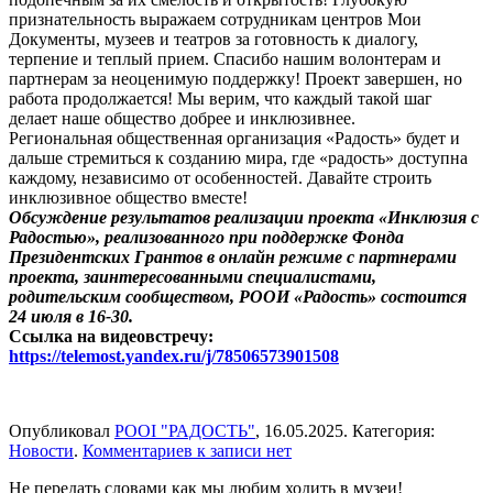
признательность выражаем сотрудникам центров Мои
Документы, музеев и театров за готовность к диалогу,
терпение и теплый прием. Спасибо нашим волонтерам и
партнерам за неоценимую поддержку! Проект завершен, но
работа продолжается! Мы верим, что каждый такой шаг
делает наше общество добрее и инклюзивнее.
Региональная общественная организация «Радость» будет и
дальше стремиться к созданию мира, где «радость» доступна
каждому, независимо от особенностей. Давайте строить
инклюзивное общество вместе!
Обсуждение результатов реализации проекта «Инклюзия с
Радостью», реализованного при поддержке Фонда
Президентских Грантов в онлайн режиме с партнерами
проекта, заинтересованными специалистами,
родительским сообществом, РООИ «Радость» состоится
24 июля в 16-30.
Ссылка на видеовстречу:
https://telemost.yandex.ru/j/78506573901508
Опубликовал
РООІ "РАДОСТЬ"
,
16.05.2025
. Категория:
Новости
.
Комментариев
к записи
нет
Не передать словами как мы любим ходить в музеи!