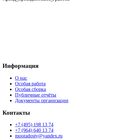
Наш телефон:
+7 (964)640 13 74
Москва, проезд Добролюбова, 3с1
Электронный
адрес:
mooradosty@gmail.com
Информация
О нас
Особая работа
Особая сборка
Публичные отчёты
Документы организации
Контакты
+7 (495) 198 13 74
+7 (964) 640 13 74
mooradosty@yandex.ru