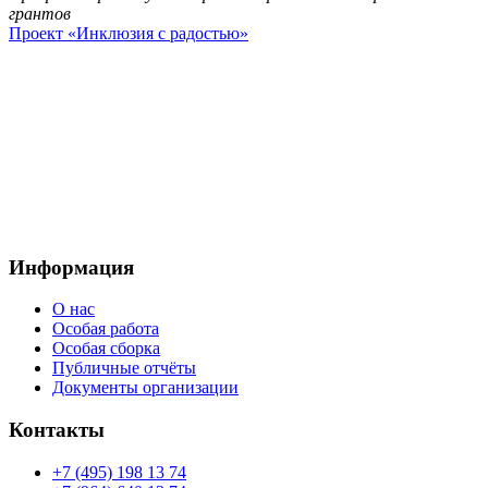
грантов
Проект «Инклюзия с радостью»
Наш телефон:
+7 (964)640 13 74
Москва, проезд Добролюбова, 3с1
Электронный
адрес:
mooradosty@gmail.com
Информация
О нас
Особая работа
Особая сборка
Публичные отчёты
Документы организации
Контакты
+7 (495) 198 13 74