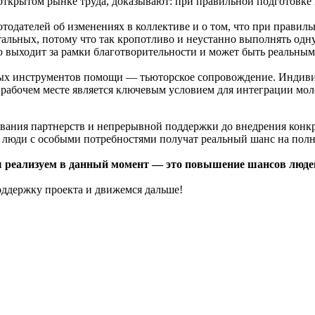
открытом рынке труда, доказывают: при правильной подготовке
одателей об изменениях в коллективе и о том, что при правиль
альных, потому что так кропотливо и неустанно выполнять одну 
 выходит за рамки благотворительности и может быть реальным
ных инструментов помощи — тьюторское сопровождение. Индиви
абочем месте является ключевым условием для интеграции мол
ивания партнерств и непрерывной поддержки до внедрения конк
ые люди с особыми потребностями получат реальный шанс на п
ы реализуем в данный момент — это повышение шансов люде
ддержку проекта и движемся дальше!