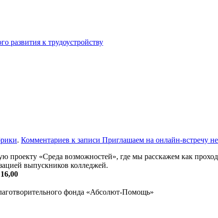
го развития к трудоустройству
брики
.
Комментариев
к записи Приглашаем на онлайн-встречу
не
ую проекту «Среда возможностей», где мы расскажем как проход
зацией выпускников колледжей.
16,00
Благотворительного фонда «Абсолют-Помощь»