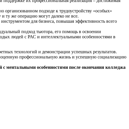
 и поддержке их профессиональная реализация – достижимая
но организованном подходе к трудоустройству «особых»
и ту же операцию могут далеко не все.
 инструментом для бизнеса, повышая эффективность всего
дуальный подход тьютора, его помощь в освоении
одых людей с РАС и интеллектуальными особенностями в
ретных технологий и демонстрации успешных результатов.
олноценную профессиональную жизнь и успешную социализацию
й с ментальными особенностями после окончания колледжа