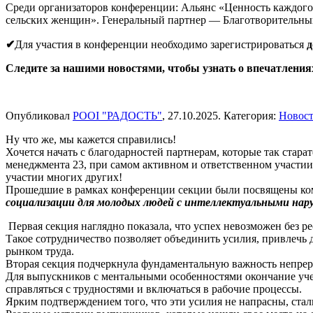
Среди организаторов конференции: Альянс «Ценность каждог
сельских женщин». Генеральный партнер — Благотворительный
✔
Для участия в конференции необходимо зарегистрироваться
д
Следите за нашими новостями, чтобы узнать о впечатления
Опубликовал
РООІ "РАДОСТЬ"
,
27.10.2025
. Категория:
Новос
Ну что же, мы кажется справились!
Хочется начать с благодарностей партнерам, которые так стар
менеджмента 23, при самом активном и ответственном участи
участии многих других!
Прошедшие в рамках конференции секции были посвящены ко
социализации для молодых людей с интеллектуальными нар
Первая секция наглядно показала, что успех невозможен без 
Такое сотрудничество позволяет объединить усилия, привлечь
рынком труда.
Вторая секция подчеркнула фундаментальную важность непрер
Для выпускников с ментальными особенностями окончание учеб
справляться с трудностями и включаться в рабочие процессы.
Ярким подтверждением того, что эти усилия не напрасны, стал