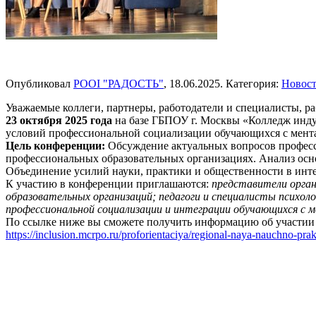
Опубликовал
РООІ "РАДОСТЬ"
,
18.06.2025
. Категория:
Новос
Уважаемые коллеги, партнеры, работодатели и специалисты, 
23 октября 2025 года
на базе ГБПОУ г. Москвы «Колледж инду
условий профессиональной социализации обучающихся с мент
Цель конференции:
Обсуждение актуальных вопросов професс
профессиональных образовательных организациях. Анализ ос
Объединение усилий науки, практики и общественности в ин
К участию в конференции приглашаются:
представители орган
образовательных организаций; педагоги и специалисты психо
профессиональной социализации и интеграции обучающихся с
По ссылке ниже вы сможете получить информацию об участии 
https://inclusion.mcrpo.ru/proforientaciya/regional-naya-nauchno-pra