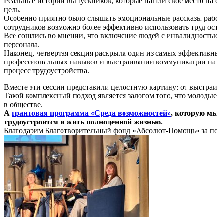
Реальные истории выпускников, которые нашли свое место на 
цель.
Особенно приятно было слышать эмоциональные рассказы работ
сотрудников возможно более эффективно использовать труд ост
Все сошлись во мнении, что включение людей с инвалидностью
персонала.
Наконец, четвертая секция раскрыла один из самых эффектив
профессиональных навыков и выстраивании коммуникации на р
процесс трудоустройства.
Вместе эти сессии представили целостную картину: от выстра
Такой комплексный подход является залогом того, что молод
в обществе.
А
грантовая программа «Среда возможностей»
, которую м
трудоустроится и жить полноценной жизнью.
Благодарим Благотворительный фонд «Абсолют-Помощь» за по