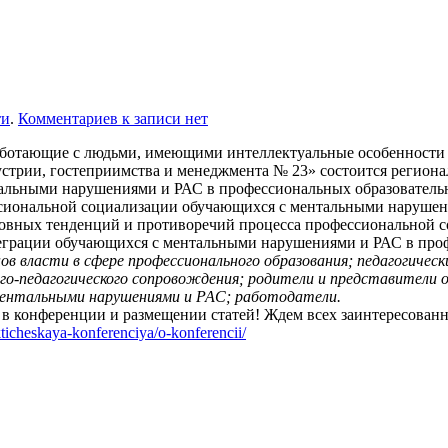
ти
.
Комментариев
к записи
нет
работающие с людьми, имеющими интеллектуальные особенности 
стрии, гостеприимства и менеджмента № 23» состоится региона
альными нарушениями и РАС в профессиональных образователь
иональной социализации обучающихся с ментальными нарушения
новных тенденций и противоречий процесса профессиональной 
теграции обучающихся с ментальными нарушениями и РАС в про
ов власти в сфере профессионального образования; педагогичес
лого-педагогического сопровождения; родители и представител
 ментальными нарушениями и РАС; работодатели.
в конференции и размещении статей! Ждем всех заинтересован
kticheskaya-konferenciya/o-konferencii/
Наш телефон:
+7 (964)640 13 74
Москва, проезд Добролюбова, 3с1