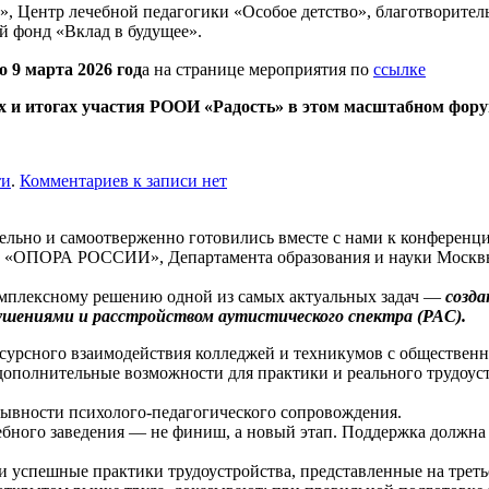
о», Центр лечебной педагогики «Особое детство», благотвори
 фонд «Вклад в будущее».
о 9 марта 2026 год
а на странице мероприятия по
ссылке
х и итогах участия РООИ «Радость» в этом масштабном фору
ти
.
Комментариев
к записи
нет
ательно и самоотверженно готовились вместе с нами к конферен
и «ОПОРА РОССИИ», Департамента образования и науки Москвы,
мплексному решению одной из самых актуальных задач —
с
оз
да
ушениями и расстройством аутистического спектра (РАС).
ресурсного взаимодействия колледжей и техникумов с обществе
 дополнительные возможности для практики и реального трудоус
ывности психолого-педагогического сопровождения.
ного заведения — не финиш, а новый этап. Поддержка должна п
и успешные практики трудоустройства, представленные на треть