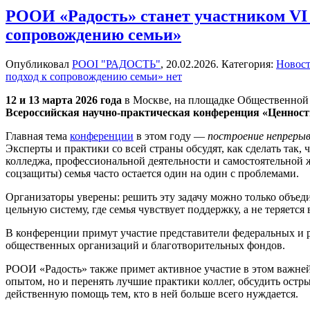
РООИ «Радость» станет участником VI
сопровождению семьи»
Опубликовал
РООІ "РАДОСТЬ"
,
20.02.2026
. Категория:
Новос
подход к сопровождению семьи»
нет
12 и 13 марта 2026 года
в Москве, на площадке Общественной п
Всероссийская научно-практическая конференция «Ценност
Главная тема
конференции
в этом году —
построение непрерыв
Эксперты и практики со всей страны обсудят, как сделать так,
колледжа, профессиональной деятельности и самостоятельной 
соцзащиты) семья часто остается один на один с проблемами.
Организаторы уверены: решить эту задачу можно только объеди
цельную систему, где семья чувствует поддержку, а не теряетс
В конференции примут участие представители федеральных и р
общественных организаций и благотворительных фондов.
РООИ «Радость» также примет активное участие в этом важне
опытом, но и перенять лучшие практики коллег, обсудить остр
действенную помощь тем, кто в ней больше всего нуждается.