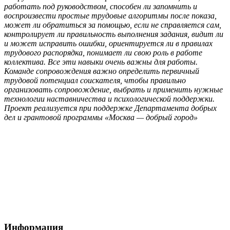
работать под руководством, способен ли запомнить и
воспроизвести простые трудовые алгоритмы после показа,
может ли обратиться за помощью, если не справляется сам,
контролирует ли правильность выполнения задания, видит ли
и может исправить ошибки, ориентируется ли в правилах
трудового распорядка, понимает ли свою роль в работе
коллектива. Все эти навыки очень важны для работы.
Команде сопровождения важно определить первичный
трудовой потенциал соискателя, чтобы правильно
организовать сопровождение, выбрать и применить нужные
технологии наставничества и психологической поддержки.
Проект реализуется при поддержке Департамента добрых
дел и грантовой программы «Москва — добрый город»
Наш телефон:
+7 (964)640 13 74
Москва, проезд Добролюбова, 3с1
Электронный
адрес:
mooradosty@gmail.com
Информация