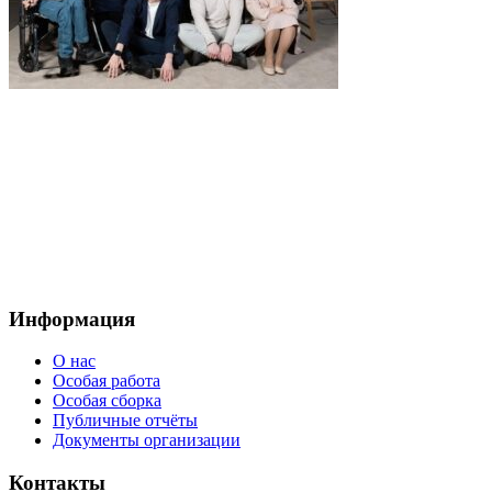
Наш телефон:
+7 (964)640 13 74
Москва, проезд Добролюбова, 3с1
Электронный
адрес:
mooradosty@gmail.com
Информация
О нас
Особая работа
Особая сборка
Публичные отчёты
Документы организации
Контакты