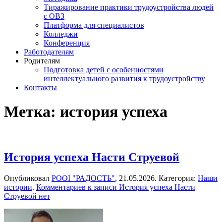
Тиражирование практики трудоустройства людей
с ОВЗ
Платформа для специалистов
Колледжи
Конференция
Работодателям
Родителям
Подготовка детей с особенностями
интеллектуального развития к трудоустройству
Контакты
Метка:
история успеха
История успеха Насти Струевой
Опубликовал
РООІ "РАДОСТЬ"
,
21.05.2026
. Категория:
Наши
истории
.
Комментариев
к записи История успеха Насти
Струевой
нет