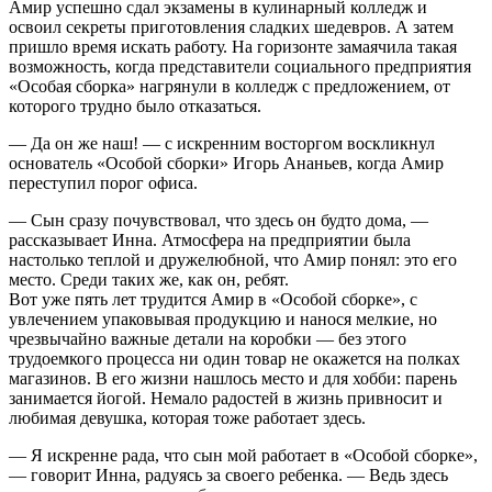
Амир успешно сдал экзамены в кулинарный колледж и
освоил секреты приготовления сладких шедевров. А затем
пришло время искать работу. На горизонте замаячила такая
возможность, когда представители социального предприятия
«Особая сборка» нагрянули в колледж с предложением, от
которого трудно было отказаться.
— Да он же наш! — с искренним восторгом воскликнул
основатель «Особой сборки» Игорь Ананьев, когда Амир
переступил порог офиса.
— Сын сразу почувствовал, что здесь он будто дома, —
рассказывает Инна. Атмосфера на предприятии была
настолько теплой и дружелюбной, что Амир понял: это его
место. Среди таких же, как он, ребят.
Вот уже пять лет трудится Амир в «Особой сборке», с
увлечением упаковывая продукцию и нанося мелкие, но
чрезвычайно важные детали на коробки — без этого
трудоемкого процесса ни один товар не окажется на полках
магазинов. В его жизни нашлось место и для хобби: парень
занимается йогой. Немало радостей в жизнь привносит и
любимая девушка, которая тоже работает здесь.
— Я искренне рада, что сын мой работает в «Особой сборке»,
— говорит Инна, радуясь за своего ребенка. — Ведь здесь