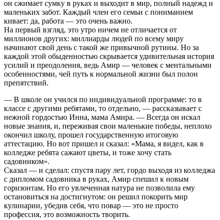
он сжимает сумку в руках и выходит в мир, полный надежд и
маленьких забот. Каждый член его семьи с пониманием
кивает: да, работа — это очень важно.
На первый взгляд, это утро ничем не отличается от
миллионов других: миллиарды людей по всему миру
начинают свой день с такой же привычной рутины. Но за
каждой этой обыденностью скрывается удивительная история
усилий и преодоления, ведь Амир — человек с ментальными
особенностями, чей путь к нормальной жизни был полон
препятствий.
— В школе он учился по индивидуальной программе: то в
классе с другими ребятами, то отдельно, — рассказывает с
нежной гордостью Инна, мама Амира. — Всегда он искал
новые знания, и, переживая свои маленькие победы, неплохо
окончил школу, прошел государственную итоговую
аттестацию. Но вот пришел и сказал: «Мама, я видел, как в
колледже ребята сажают цветы, и тоже хочу стать
садовником».
Сказал — и сделал: спустя пару лет, гордо выходя из колледжа
с дипломом садовника в руках, Амир спешил к новым
горизонтам. Но его увлеченная натура не позволила ему
остановиться на достигнутом: он решил покорить мир
кулинарии, убедив себя, что повар — это не просто
профессия, это возможность творить.